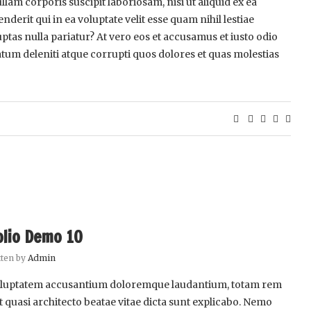
am corporis suscipit laboriosam, nisi ut aliquid ex ea
rit qui in ea voluptate velit esse quam nihil lestiae
ptas nulla pariatur? At vero eos et accusamus et iusto odio
tum deleniti atque corrupti quos dolores et quas molestias
olio Demo 10
tten by
Admin
t voluptatem accusantium doloremque laudantium, totam rem
et quasi architecto beatae vitae dicta sunt explicabo. Nemo