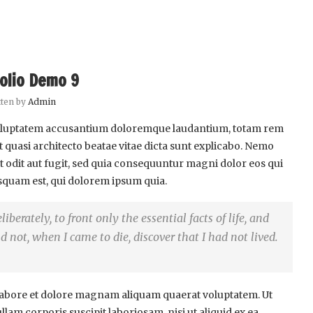
olio Demo 9
tten by
Admin
t voluptatem accusantium doloremque laudantium, totam rem
et quasi architecto beatae vitae dicta sunt explicabo. Nemo
t odit aut fugit, sed quia consequuntur magni dolor eos qui
squam est, qui dolorem ipsum quia.
berately, to front only the essential facts of life, and
nd not, when I came to die, discover that I had not lived.
abore et dolore magnam aliquam quaerat voluptatem. Ut
am corporis suscipit laboriosam, nisi ut aliquid ex ea