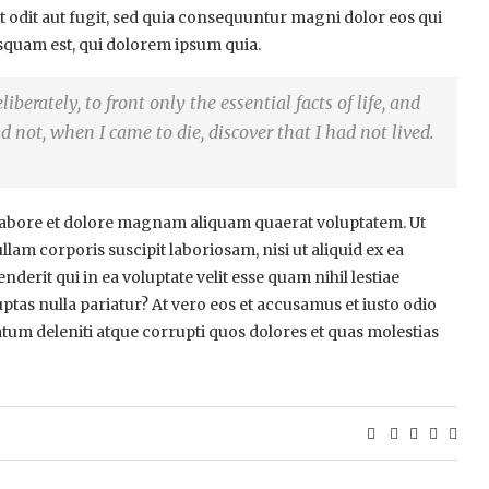
t odit aut fugit, sed quia consequuntur magni dolor eos qui
squam est, qui dolorem ipsum quia.
berately, to front only the essential facts of life, and
nd not, when I came to die, discover that I had not lived.
abore et dolore magnam aliquam quaerat voluptatem. Ut
am corporis suscipit laboriosam, nisi ut aliquid ex ea
rit qui in ea voluptate velit esse quam nihil lestiae
ptas nulla pariatur? At vero eos et accusamus et iusto odio
tum deleniti atque corrupti quos dolores et quas molestias