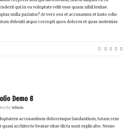
rit qui in ea voluptate velit esse quam nihil lestiae
ptas nulla pariatur? At vero eos et accusamus et iusto odio
tum deleniti atque corrupti quos dolores et quas molestias
olio Demo 8
tten by
Admin
t voluptatem accusantium doloremque laudantium, totam rem
et quasi architecto beatae vitae dicta sunt explicabo. Nemo