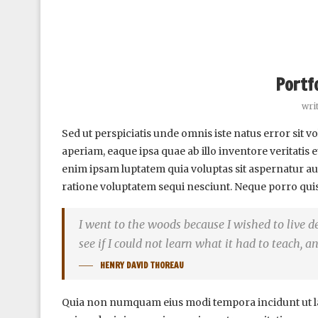
Portf
wri
Sed ut perspiciatis unde omnis iste natus error si
aperiam, eaque ipsa quae ab illo inventore veritatis 
enim ipsam luptatem quia voluptas sit aspernatur au
ratione voluptatem sequi nesciunt. Neque porro qui
I went to the woods because I wished to live deli
see if I could not learn what it had to teach, a
HENRY DAVID THOREAU
Quia non numquam eius modi tempora incidunt ut l