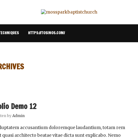
TECHNIQUES
HTTPS://TOSINOS.COM/
RCHIVES
olio Demo 12
tten by
Admin
t voluptatem accusantium doloremque laudantium, totam rem
et quasi architecto beatae vitae dicta sunt explicabo. Nemo