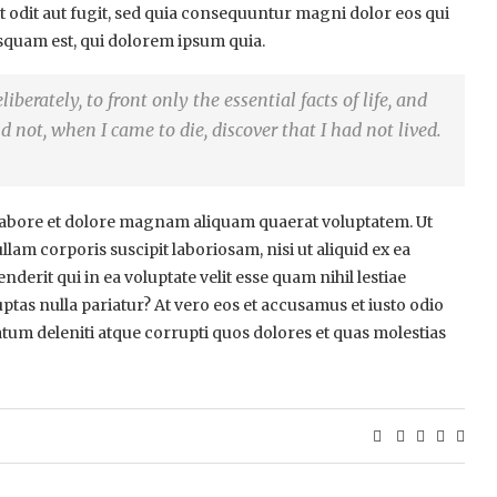
t odit aut fugit, sed quia consequuntur magni dolor eos qui
squam est, qui dolorem ipsum quia.
berately, to front only the essential facts of life, and
nd not, when I came to die, discover that I had not lived.
abore et dolore magnam aliquam quaerat voluptatem. Ut
am corporis suscipit laboriosam, nisi ut aliquid ex ea
rit qui in ea voluptate velit esse quam nihil lestiae
ptas nulla pariatur? At vero eos et accusamus et iusto odio
tum deleniti atque corrupti quos dolores et quas molestias