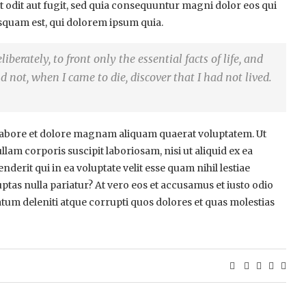
t odit aut fugit, sed quia consequuntur magni dolor eos qui
squam est, qui dolorem ipsum quia.
berately, to front only the essential facts of life, and
nd not, when I came to die, discover that I had not lived.
abore et dolore magnam aliquam quaerat voluptatem. Ut
am corporis suscipit laboriosam, nisi ut aliquid ex ea
rit qui in ea voluptate velit esse quam nihil lestiae
ptas nulla pariatur? At vero eos et accusamus et iusto odio
tum deleniti atque corrupti quos dolores et quas molestias