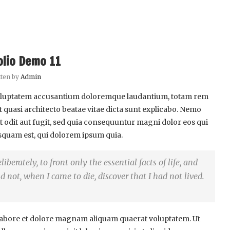
olio Demo 11
tten by
Admin
t voluptatem accusantium doloremque laudantium, totam rem
et quasi architecto beatae vitae dicta sunt explicabo. Nemo
t odit aut fugit, sed quia consequuntur magni dolor eos qui
squam est, qui dolorem ipsum quia.
berately, to front only the essential facts of life, and
nd not, when I came to die, discover that I had not lived.
abore et dolore magnam aliquam quaerat voluptatem. Ut