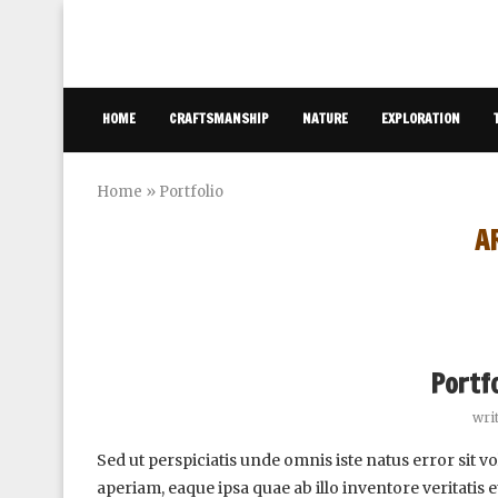
HOME
CRAFTSMANSHIP
NATURE
EXPLORATION
Home
»
Portfolio
A
Portf
wri
Sed ut perspiciatis unde omnis iste natus error si
aperiam, eaque ipsa quae ab illo inventore veritatis 