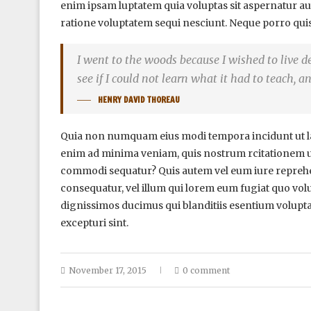
enim ipsam luptatem quia voluptas sit aspernatur au
ratione voluptatem sequi nesciunt. Neque porro qui
I went to the woods because I wished to live deli
see if I could not learn what it had to teach, a
HENRY DAVID THOREAU
Quia non numquam eius modi tempora incidunt ut l
enim ad minima veniam, quis nostrum rcitationem ull
commodi sequatur? Quis autem vel eum iure reprehende
consequatur, vel illum qui lorem eum fugiat quo volu
dignissimos ducimus qui blanditiis esentium volupta
excepturi sint.
November 17, 2015
0 comment