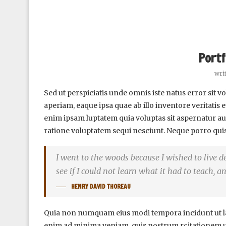
Portf
wri
Sed ut perspiciatis unde omnis iste natus error si
aperiam, eaque ipsa quae ab illo inventore veritatis 
enim ipsam luptatem quia voluptas sit aspernatur au
ratione voluptatem sequi nesciunt. Neque porro qui
I went to the woods because I wished to live deli
see if I could not learn what it had to teach, a
HENRY DAVID THOREAU
Quia non numquam eius modi tempora incidunt ut l
enim ad minima veniam, quis nostrum rcitationem ull