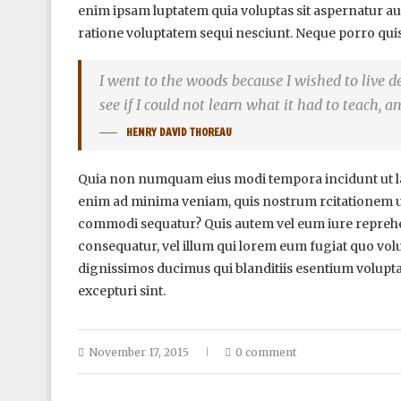
enim ipsam luptatem quia voluptas sit aspernatur au
ratione voluptatem sequi nesciunt. Neque porro qui
I went to the woods because I wished to live deli
see if I could not learn what it had to teach, a
HENRY DAVID THOREAU
Quia non numquam eius modi tempora incidunt ut l
enim ad minima veniam, quis nostrum rcitationem ull
commodi sequatur? Quis autem vel eum iure reprehende
consequatur, vel illum qui lorem eum fugiat quo volu
dignissimos ducimus qui blanditiis esentium volupta
excepturi sint.
November 17, 2015
0 comment