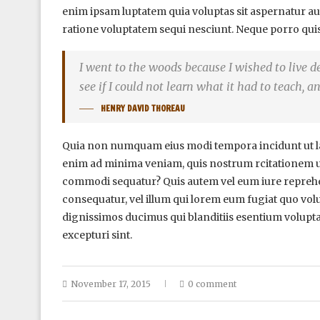
enim ipsam luptatem quia voluptas sit aspernatur au
ratione voluptatem sequi nesciunt. Neque porro qui
I went to the woods because I wished to live deli
see if I could not learn what it had to teach, a
HENRY DAVID THOREAU
Quia non numquam eius modi tempora incidunt ut l
enim ad minima veniam, quis nostrum rcitationem ull
commodi sequatur? Quis autem vel eum iure reprehende
consequatur, vel illum qui lorem eum fugiat quo volu
dignissimos ducimus qui blanditiis esentium volupta
excepturi sint.
November 17, 2015
0 comment