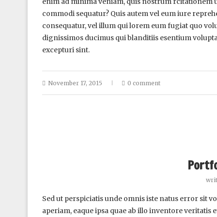
enim ad minima veniam, quis nostrum rcitationem ull
commodi sequatur? Quis autem vel eum iure reprehende
consequatur, vel illum qui lorem eum fugiat quo volu
dignissimos ducimus qui blanditiis esentium volupta
excepturi sint.
November 17, 2015
0 comment
Portf
wri
Sed ut perspiciatis unde omnis iste natus error si
aperiam, eaque ipsa quae ab illo inventore veritatis 